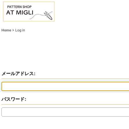
Home
>
Log in
メールアドレス
:
パスワード
: