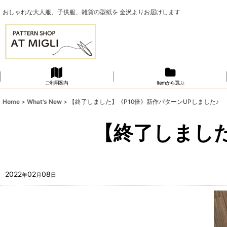
おしゃれな大人服、子供服、雑貨の型紙を 金沢よりお届けします
ご利用案内
Itemから選ぶ
Home
>
What's New
>
【終了しました】《P10倍》新作パターンUPしました♪
【終了しました
2022
02
08
年
月
日