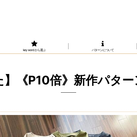
key word から選ぶ
パターンについて
】《P10倍》新作パター