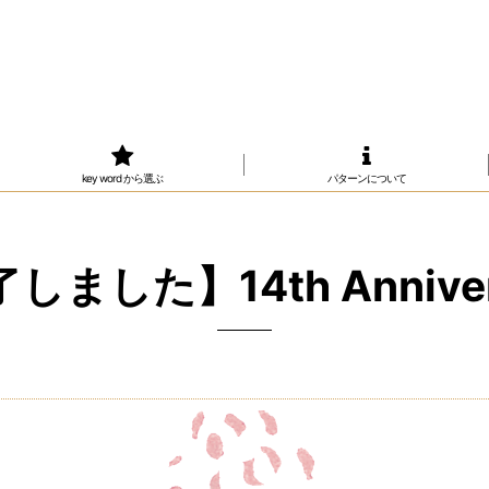
key word から選ぶ
パターンについて
しました】14th Anniver