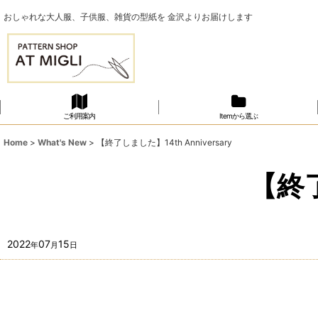
おしゃれな大人服、子供服、雑貨の型紙を 金沢よりお届けします
ご利用案内
Itemから選ぶ
Home
>
What's New
>
【終了しました】14th Anniversary
【終了
2022
07
15
年
月
日