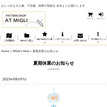
おしゃれな大人服、子供服、雑貨の型紙を 金沢よりお届けします
カート
ログイン
key word から選
パターンについ
その他のメニュ
ご利用案内
Itemから選ぶ
お問い合わせ
ぶ
て
ー
Home
>
What's New
>
夏期休業のお知らせ
夏期休業のお知らせ
2023
08
01
年
月
日