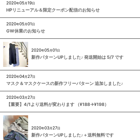
2020
05
19
年
月
日
HPリニューアル＆限定クーポン配信のお知らせ
2020
05
01
年
月
日
GW休業のお知らせ
2020
05
01
年
月
日
新作パターンUPしました♪ 発送開始は 5/7 です
2020
04
27
年
月
日
マスク＆マスクケースの新作フリーパターン 追加しました♪
2020
03
27
年
月
日
【重要】4/1より送料が変わります （¥188→¥198）
2020
03
27
年
月
日
新作パターンUPしました♪＋送料無料です