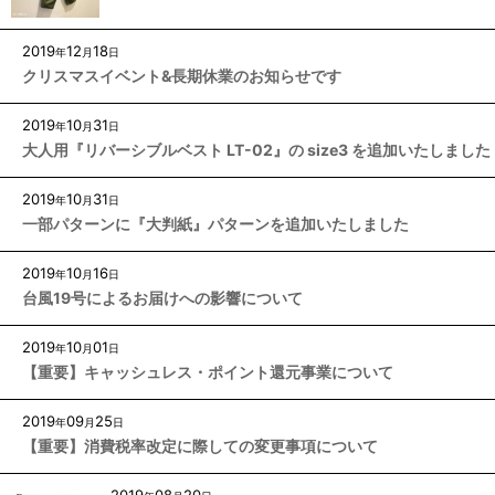
2019
12
18
年
月
日
クリスマスイベント&長期休業のお知らせです
2019
10
31
年
月
日
大人用『リバーシブルベスト LT-02』の size3 を追加いたしました
2019
10
31
年
月
日
一部パターンに『大判紙』パターンを追加いたしました
2019
10
16
年
月
日
台風19号によるお届けへの影響について
2019
10
01
年
月
日
【重要】キャッシュレス・ポイント還元事業について
2019
09
25
年
月
日
【重要】消費税率改定に際しての変更事項について