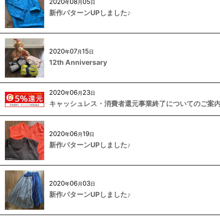
2020
08
05
年
月
日
新作パターンUPしました♪
2020
07
15
年
月
日
12th Anniversary
2020
06
23
年
月
日
キャッシュレス・消費者還元事業終了についてのご案
2020
06
19
年
月
日
新作パターンUPしました♪
2020
06
03
年
月
日
新作パターンUPしました♪