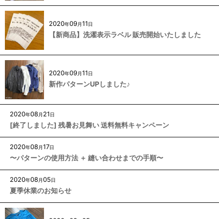
2020
09
11
年
月
日
【新商品】洗濯表示ラベル 販売開始いたしました
2020
09
11
年
月
日
新作パターンUPしました♪
2020
08
21
年
月
日
[終了しました] 残暑お見舞い 送料無料キャンペーン
2020
08
17
年
月
日
〜パターンの使用方法 ＋ 縫い合わせまでの手順〜
2020
08
05
年
月
日
夏季休業のお知らせ