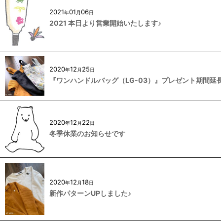
2021
01
06
年
月
日
2021 本日より営業開始いたします♪
2020
12
25
年
月
日
『ワンハンドルバッグ（LG-03）』プレゼント期間延長
2020
12
22
年
月
日
冬季休業のお知らせです
2020
12
18
年
月
日
新作パターンUPしました♪