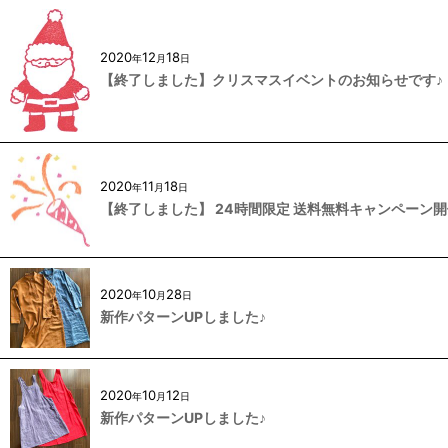
2020
12
18
年
月
日
【終了しました】クリスマスイベントのお知らせです♪
2020
11
18
年
月
日
【終了しました】 24時間限定 送料無料キャンペーン開
2020
10
28
年
月
日
新作パターンUPしました♪
2020
10
12
年
月
日
新作パターンUPしました♪