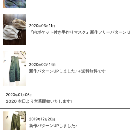
2020
03
11
年
月
日
『内ポケット付き手作りマスク』新作フリーパターン U
2020
02
14
年
月
日
新作パターンUPしました♪＋送料無料です
2020
01
06
年
月
日
2020 本日より営業開始いたします♪
2019
12
20
年
月
日
新作パターンUPしました♪