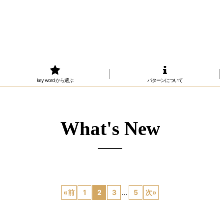
key word から選ぶ
パターンについて
What's New
«
前
1
2
3
...
5
次
»