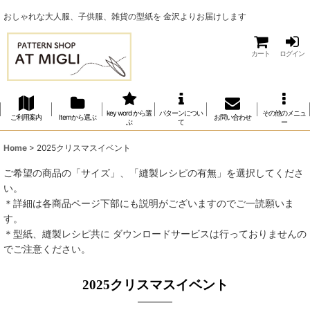
おしゃれな大人服、子供服、雑貨の型紙を 金沢よりお届けします
カート
ログイン
key word から選
パターンについ
その他のメニュ
ご利用案内
Itemから選ぶ
お問い合わせ
ぶ
て
ー
Home
>
2025クリスマスイベント
ご希望の商品の「サイズ」、「縫製レシピの有無」を選択してくださ
い。
＊詳細は各商品ページ下部にも説明がございますのでご一読願いま
す。
＊型紙、縫製レシピ共に ダウンロードサービスは行っておりませんの
でご注意ください。
2025クリスマスイベント