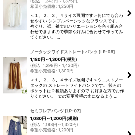
(
税込
:
1,243
円
～1,375
円
)
希望小売価格
:
1,250
円
＜１、２、３、４サイズ展開です＞何にでも合わ
せやすい シンプルベーシックなブラウスです。
衿ぐり、裾、袖丈のバリエーションを色々組み合
わせできますので季節や好みに合わせて作ってみ
てください。 …
ノータックワイドストレートパンツ
[
LP-08
]
1,180
円
～1,300
円
(税別)
(
税込
:
1,298
円
～1,430
円
)
希望小売価格
:
1,300
円
＜１、２、３、４サイズ展開です＞ウエストノー
タックの ストレートワイドパンツです。 後ろの
ポケットは２種類ありますので お好きな方でお作
りください。 丈の変更希望の丈になるよう …
セミフレアパンツ
[
LP-07
]
1,080
円
～1,200
円
(税別)
(
税込
:
1,188
円
～1,320
円
)
希望小売価格
:
1,200
円