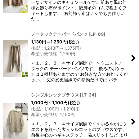
ーなデザインのキャミソールです。前あき風の仕
様と飾り布がポイント。後身頃のゴムで程よくフ
ィットします。 右前飾り布はナシでもお作りい
た…
ノータックテーパードパンツ
[
LP-09
]
1,130
円
～1,250
円
(税別)
(
税込
:
1,243
円
～1,375
円
)
希望小売価格
:
1,250
円
＜１、２、３、４サイズ展開です＞ウエストノー
タックの テーパードパンツです。 後ろのポケッ
トは２種類ありますので お好きな方でお作りくだ
さい。 丈の変更裾線での移動だけでは バラ…
シンプルシックブラウス
[
LT-24
]
1,000
円
～1,100
円
(税別)
(
税込
:
1,100
円
～1,210
円
)
希望小売価格
:
1,100
円
＜１、２、３、４サイズ展開です＞ゆるやかにウ
エストを絞った大人シルエットのブラウスです。
前後中心のハギ＋ステッチ、脇スリットなど より