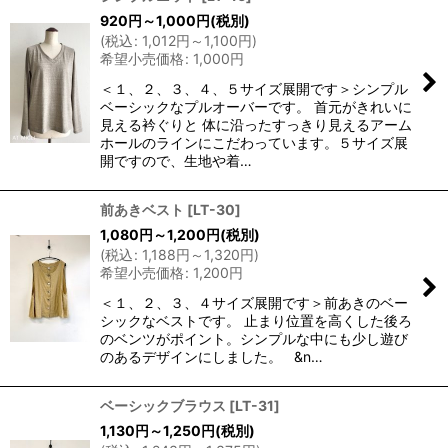
920
円
～1,000
円
(税別)
(
税込
:
1,012
円
～1,100
円
)
希望小売価格
:
1,000
円
＜１、２、３、４、５サイズ展開です＞シンプル
ベーシックなプルオーバーです。 首元がきれいに
見える衿ぐりと 体に沿ったすっきり見えるアーム
ホールのラインにこだわっています。５サイズ展
開ですので、生地や着…
前あきベスト
[
LT-30
]
1,080
円
～1,200
円
(税別)
(
税込
:
1,188
円
～1,320
円
)
希望小売価格
:
1,200
円
＜１、２、３、４サイズ展開です＞前あきのベー
シックなベストです。 止まり位置を高くした後ろ
のベンツがポイント。シンプルな中にも少し遊び
のあるデザインにしました。 &n…
ベーシックブラウス
[
LT-31
]
1,130
円
～1,250
円
(税別)