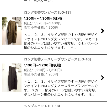
ープ」のパターン…
ロング切替ワンピース
[
LO-13
]
1,200
円
～1,300
円
(税別)
(
税込
:
1,320
円
～1,430
円
)
希望小売価格
:
1,300
円
＜１、２、３、４サイズ展開です＞切替がデザイ
ンポイントのロング丈ワンピースです。 スカート
部分のパーツは縫いやすい長方形。 少しバルーン
風のシルエットになります。 ＊…
ロング切替ノースリーブワンピース
[
LO-16
]
1,100
円
～1,200
円
(税別)
(
税込
:
1,210
円
～1,320
円
)
希望小売価格
:
1,200
円
＜１、２、３、４サイズ展開です＞切替がデザイ
ンポイントのロング丈ノースリーブワンピースで
す。 スカート部分のパーツは縫いやすい長方形。
少しバルーン風のシルエットになります。 &…
シンプルニット
[
LT-16
]