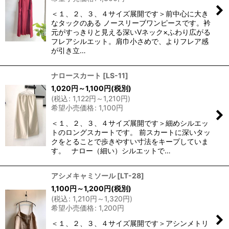
＜１、２、３、４サイズ展開です＞前中心に大き
なタックのある ノースリーブワンピースです。衿
元がすっきりと見える深いVネック×ふわり広がる
フレアシルエット。肩巾小さめで、よりフレア感
が引き立…
ナロースカート
[
LS-11
]
1,020
円
～1,100
円
(税別)
(
税込
:
1,122
円
～1,210
円
)
希望小売価格
:
1,100
円
＜１、２、３、４サイズ展開です＞細めシルエッ
トのロングスカートです。 前スカートに深いタッ
クをとることで歩きやすい寸法をキープしていま
す。 ナロー（細い）シルエットで…
アシメキャミソール
[
LT-28
]
1,100
円
～1,200
円
(税別)
(
税込
:
1,210
円
～1,320
円
)
希望小売価格
:
1,200
円
＜１、２、３、４サイズ展開です＞アシンメトリ