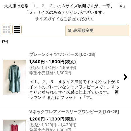
大人服は通常「１、２、３」の３サイズ展開ですが、一部、「４」
「５」サイズのあるデザインがございます。
サイズガイド
もご参照ください。
表示順変更
閉じる
17
件
表示数
:
プレーンシャツワンピース
[
LO-28
]
1,340
円
～1,500
円
(税別)
並び順
:
(
税込
:
1,474
円
～1,650
円
)
希望小売価格
:
1,500
円
絞り込む
＜１、２、３、４サイズ展開です＞ポケットがポ
イントのプレーンなシャツワンピースです。すっ
きりと着られるサイズ感に仕上げています。 裾
ラウンド または フラット （「フ…
Vネックフレアノースリーブワンピース
[
LO-25
]
1,200
円
～1,300
円
(税別)
(
税込
:
1,320
円
～1,430
円
)
希望小売価格
:
1,300
円