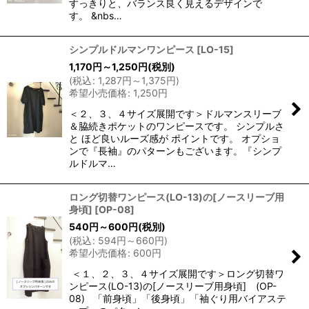
すっきりと、バランス良く見えるデザインで
す。 &nbs…
シンプルドルマンワンピース
[
LO-15
]
1,170
円
～1,250
円
(税別)
(
税込
:
1,287
円
～1,375
円
)
希望小売価格
:
1,250
円
＜２、３、４サイズ展開です＞ドルマンスリーブ
＆脇続きポケットのワンピースです。 シンプルさ
と ほど良いルーズ感が ポイントです。 オプショ
ンで『長袖』のパターンもございます。『シンプ
ルドルマ…
ロング切替ワンピース(LO-13)の[ノースリーブ用
身頃]
[
OP-08
]
540
円
～600
円
(税別)
(
税込
:
594
円
～660
円
)
希望小売価格
:
600
円
＜１、２、３、４サイズ展開です＞ロング切替ワ
ンピース(LO-13)の[ノースリーブ用身頃] (OP-
08) 「前身頃」「後身頃」「袖ぐり用バイアステ