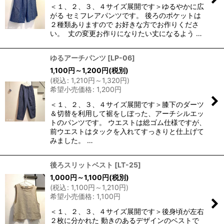
＜１、２、３、４サイズ展開です＞ゆるやかに広
がる セミフレアパンツです。 後ろのポケットは
２種類ありますので お好きな方でお作りくださ
い。 丈の変更お作りになりたい丈になるよう …
ゆるアーチパンツ
[
LP-06
]
1,100
円
～1,200
円
(税別)
(
税込
:
1,210
円
～1,320
円
)
希望小売価格
:
1,200
円
＜１、２、３、４サイズ展開です＞膝下のダーツ
＆切替を利用して裾をしぼった、アーチシルエッ
トのパンツです。 ウエストは総ゴム仕様ですが、
前ウエストはタックを入れてすっきりと仕上げて
みました。 …
後ろスリットベスト
[
LT-25
]
1,000
円
～1,100
円
(税別)
(
税込
:
1,100
円
～1,210
円
)
希望小売価格
:
1,100
円
＜１、２、３、４サイズ展開です＞後身頃が左右
２枚に分かれた 動きのあるデザインのベストで