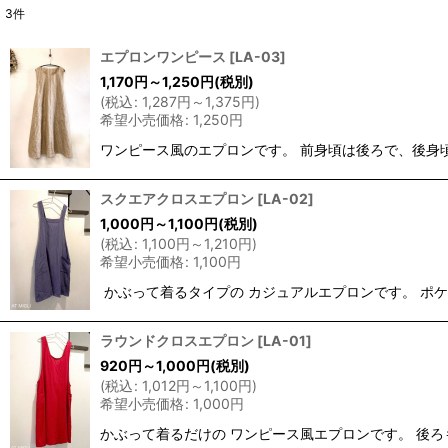
3
件
表示数
:
エプロンワンピース
[
LA-03
]
1,170
円
～1,250
円
(税別)
並び順
:
(
税込
:
1,287
円
～1,375
円
)
希望小売価格
:
1,250
円
ワンピース風のエプロンです。 前身頃は後ろで、後身頃
スクエアクロスエプロン
[
LA-02
]
1,000
円
～1,100
円
(税別)
(
税込
:
1,100
円
～1,210
円
)
希望小売価格
:
1,100
円
かぶって着るタイプの カジュアルエプロンです。 ポケ
ラウンドクロスエプロン
[
LA-01
]
920
円
～1,000
円
(税別)
(
税込
:
1,012
円
～1,100
円
)
希望小売価格
:
1,000
円
かぶって着るだけの ワンピース風エプロンです。 後ろ