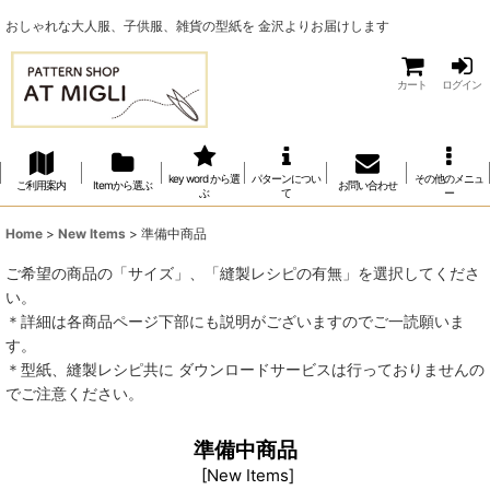
おしゃれな大人服、子供服、雑貨の型紙を 金沢よりお届けします
カート
ログイン
key word から選
パターンについ
その他のメニュ
ご利用案内
Itemから選ぶ
お問い合わせ
ぶ
て
ー
Home
>
New Items
>
準備中商品
ご希望の商品の「サイズ」、「縫製レシピの有無」を選択してくださ
い。
＊詳細は各商品ページ下部にも説明がございますのでご一読願いま
す。
＊型紙、縫製レシピ共に ダウンロードサービスは行っておりませんの
でご注意ください。
準備中商品
[
New Items
]