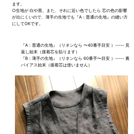
ます。
○生地が 白や黒、また、それに近い色でしたら 芯の色の影響
が出にくいので、薄手の生地でも『A：普通の生地』の縫い方
にしてOKです。
『A：普通の生地』（リネンなら 〜40番手目安 ）----- 見
返し始末（接着芯を貼ります）
『B：薄手の生地』（リネンなら 60番手〜目安 ）----- 裏
バイアス始末（接着芯は使いません）