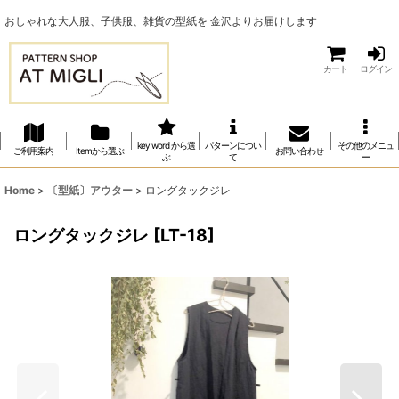
おしゃれな大人服、子供服、雑貨の型紙を 金沢よりお届けします
カート
ログイン
key word から選
パターンについ
その他のメニュ
ご利用案内
Itemから選ぶ
お問い合わせ
ぶ
て
ー
Home
>
〔型紙〕アウター
>
ロングタックジレ
ロングタックジレ
[
LT-18
]