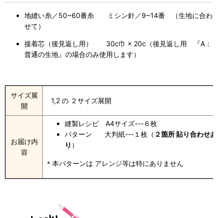
地縫い糸／50~60番糸 ミシン針／9~14番 （生地に合わ
せて）
接着芯（後見返し用） 30c巾 × 20c（後見返し用 『A：
普通の生地』の場合のみ使用します）
サイズ展
1,2 の ２サイズ展開
開
縫製レシピ A4サイズ---６枚
パターン 大判紙---１枚（
２箇所 貼り合わせあ
お届け内
り
）
容
＊本パターンは アレンジ等は特にありません