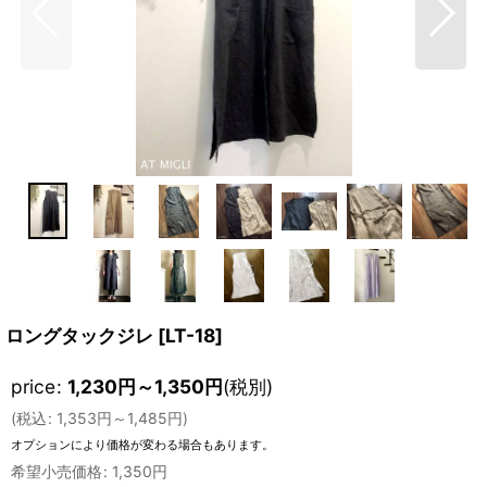
ロングタックジレ
[
LT-18
]
price
:
1,230
円
～1,350
円
(税別)
(
税込
:
1,353
円
～1,485
円
)
オプションにより価格が変わる場合もあります。
希望小売価格
:
1,350
円