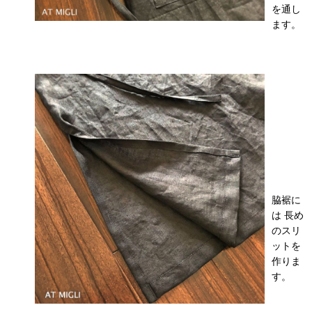
を通し
ます。
脇裾に
は 長め
のスリ
ットを
作りま
す。