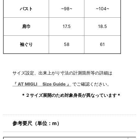
バスト
~98~
~104~
肩巾
17.5
18.5
袖ぐり
58
61
サイズ設定、出来上がり寸法の計測箇所等の詳細は
『 AT MIGLI Size Guide 』
でご確認ください。
＊２サイズ展開のため対象身長が異なっています＊
参考要尺（単位：m）