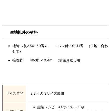
生地以外の材料
地縫い糸／50~60番糸 ミシン針／9~11番 （生地に合わ
せて）
接着芯 40c巾 × 0.4m （前後見返し用）
サイズ展開
2,3,4 の 3サイズ展開
縫製レシピ A4サイズ---３枚