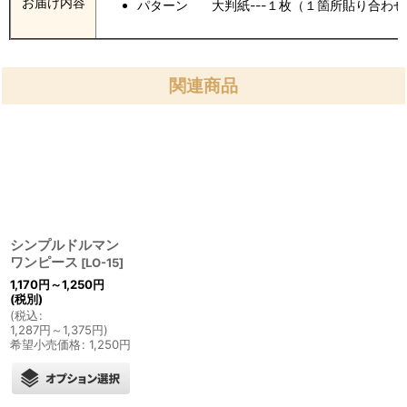
お届け内容
パターン 大判紙---１枚（１箇所貼り合わ
関連商品
シンプルドルマン
ワンピース
[
LO-15
]
1,170
円
～1,250
円
(税別)
(
税込
:
1,287
円
～1,375
円
)
希望小売価格
:
1,250
円