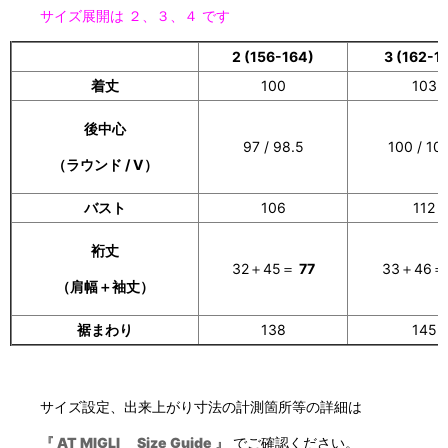
サイズ展開は ２、３、４ です
2 (156-164)
3 (162-1
着丈
100
103
後中心
97 / 98.5
100 / 101
（ラウンド / V）
バスト
106
112
裄丈
32＋45＝
77
33＋46
（肩幅＋袖丈
）
裾まわり
138
145
サイズ設定、出来上がり寸法の計測箇所等の詳細は
『 AT MIGLI Size Guide 』
でご確認ください。