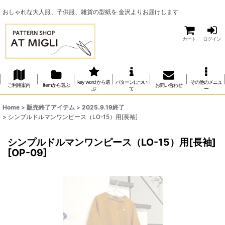
おしゃれな大人服、子供服、雑貨の型紙を 金沢よりお届けします
カート
ログイン
key word から選
パターンについ
その他のメニュ
ご利用案内
Itemから選ぶ
お問い合わせ
ぶ
て
ー
Home
>
販売終了アイテム
>
2025.9.19終了
>
シンプルドルマンワンピース（LO-15）用[長袖]
シンプルドルマンワンピース（LO-15）用[長袖]
[
OP-09
]