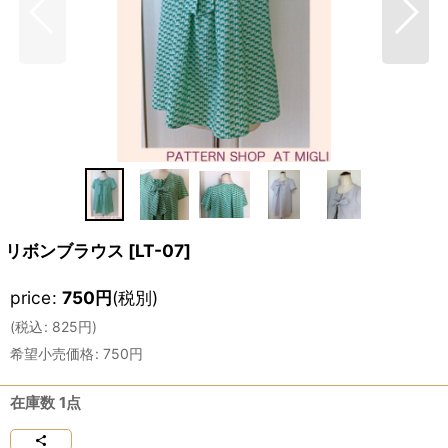
リボンブラウス
[
LT-07
]
price
:
750
円
(税別)
(
税込
:
825
円
)
希望小売価格
:
750
円
在庫数 1点