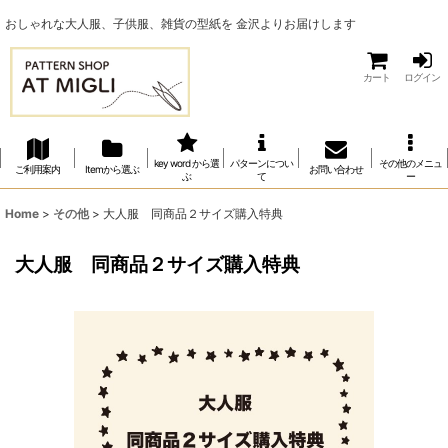
おしゃれな大人服、子供服、雑貨の型紙を 金沢よりお届けします
カート
ログイン
key word から選
パターンについ
その他のメニュ
ご利用案内
Itemから選ぶ
お問い合わせ
ぶ
て
ー
Home
>
その他
>
大人服 同商品２サイズ購入特典
大人服 同商品２サイズ購入特典