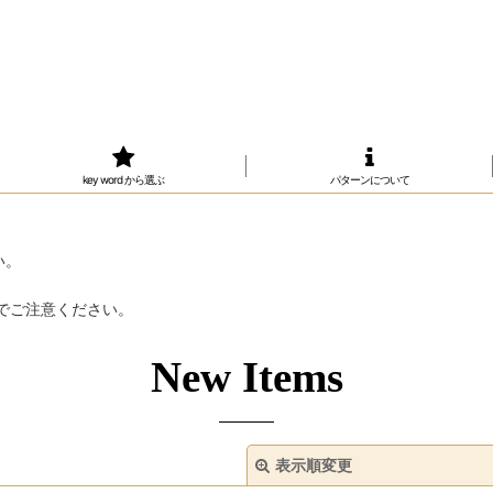
key word から選ぶ
パターンについて
い。
。
でご注意ください。
New Items
表示順変更