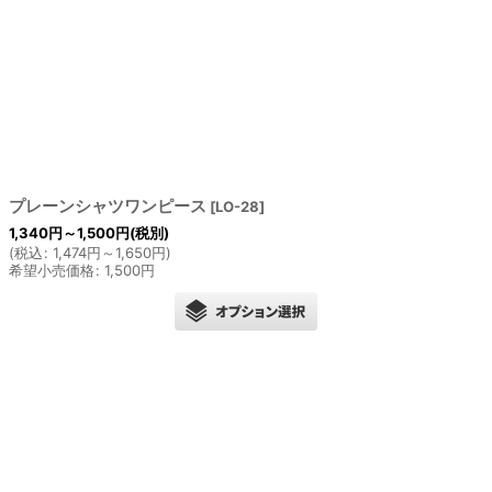
絞り込む
プレーンシャツワンピース
[
LO-28
]
1,340
円
～1,500
円
(税別)
(
税込
:
1,474
円
～1,650
円
)
希望小売価格
:
1,500
円