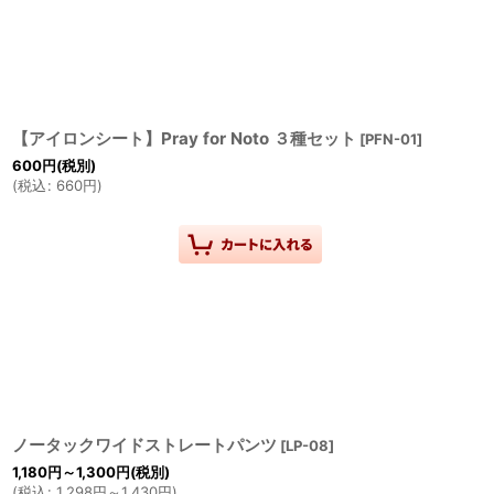
【アイロンシート】Pray for Noto ３種セット
[
PFN-01
]
600
円
(税別)
(
税込
:
660
円
)
ノータックワイドストレートパンツ
[
LP-08
]
1,180
円
～1,300
円
(税別)
(
税込
:
1,298
円
～1,430
円
)