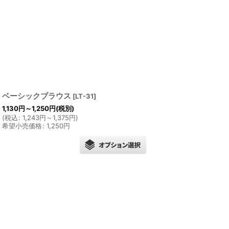
ベーシックブラウス
[
LT-31
]
1,130
円
～1,250
円
(税別)
(
税込
:
1,243
円
～1,375
円
)
希望小売価格
:
1,250
円