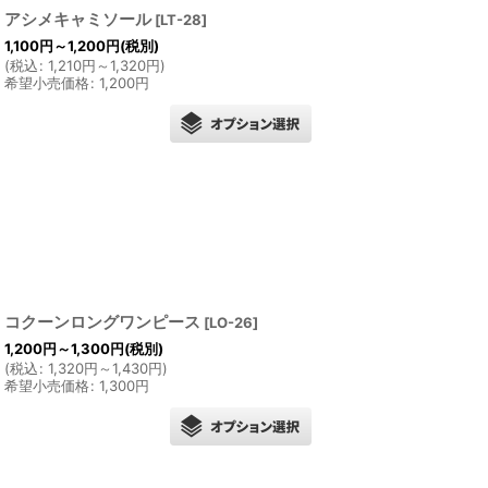
アシメキャミソール
[
LT-28
]
1,100
円
～1,200
円
(税別)
(
税込
:
1,210
円
～1,320
円
)
希望小売価格
:
1,200
円
コクーンロングワンピース
[
LO-26
]
1,200
円
～1,300
円
(税別)
(
税込
:
1,320
円
～1,430
円
)
希望小売価格
:
1,300
円