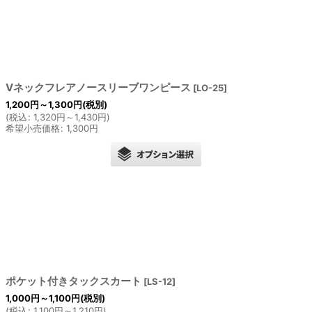
Vネックフレアノースリーブワンピース
[
LO-25
]
1,200
円
～1,300
円
(税別)
(
税込
:
1,320
円
～1,430
円
)
希望小売価格
:
1,300
円
ポケット付きタックスカート
[
LS-12
]
1,000
円
～1,100
円
(税別)
(
税込
:
1,100
円
～1,210
円
)