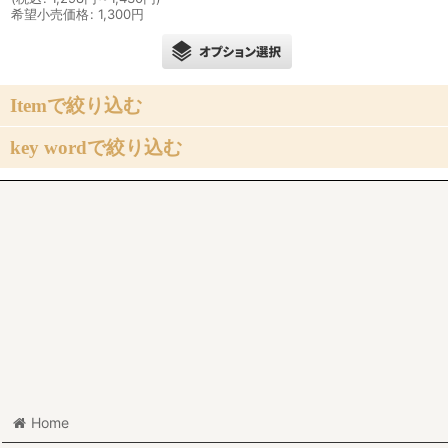
希望小売価格
:
1,300
円
Itemで絞り込む
key wordで絞り込む
〔型紙〕トップス
初心者さん向け
〔型紙〕アウター
大きいサイズ・小さいサイズ
〔型紙〕ボトムス（スカート）
布帛専用
〔型紙〕ボトムス（パンツ）
布帛・ニット地 兼用
〔型紙〕ワンピース
ニット地専用
〔型紙〕エプロン
親子でお揃い
〔型紙〕追加パターン
Home