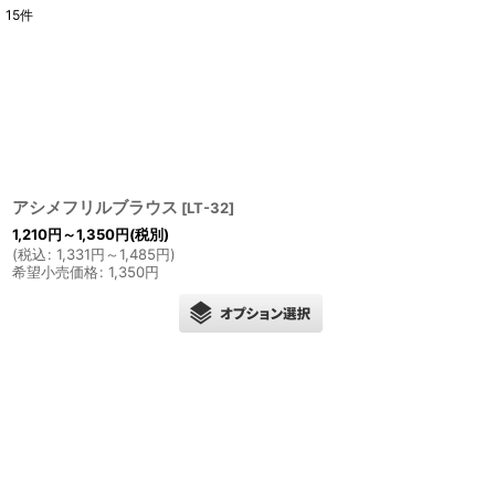
15
件
表示数
:
並び順
:
アシメフリルブラウス
[
LT-32
]
1,210
円
～1,350
円
(税別)
(
税込
:
1,331
円
～1,485
円
)
希望小売価格
:
1,350
円