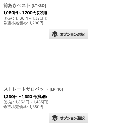
前あきベスト
[
LT-30
]
1,080
円
～1,200
円
(税別)
(
税込
:
1,188
円
～1,320
円
)
希望小売価格
:
1,200
円
ストレートサロペット
[
LP-10
]
1,230
円
～1,350
円
(税別)
(
税込
:
1,353
円
～1,485
円
)
希望小売価格
:
1,350
円