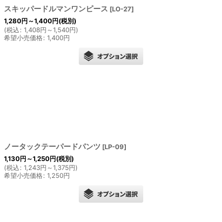
スキッパードルマンワンピース
[
LO-27
]
1,280
円
～1,400
円
(税別)
(
税込
:
1,408
円
～1,540
円
)
希望小売価格
:
1,400
円
ノータックテーパードパンツ
[
LP-09
]
1,130
円
～1,250
円
(税別)
(
税込
:
1,243
円
～1,375
円
)
希望小売価格
:
1,250
円