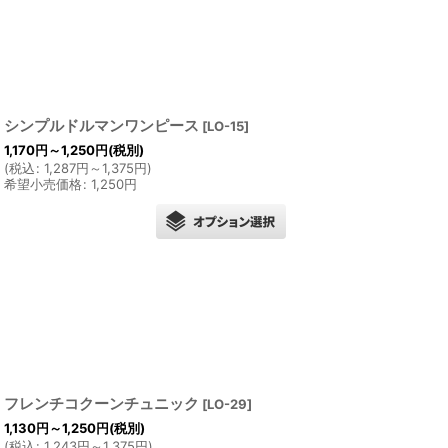
シンプルドルマンワンピース
[
LO-15
]
1,170
円
～1,250
円
(税別)
(
税込
:
1,287
円
～1,375
円
)
希望小売価格
:
1,250
円
フレンチコクーンチュニック
[
LO-29
]
1,130
円
～1,250
円
(税別)
(
税込
:
1,243
円
～1,375
円
)