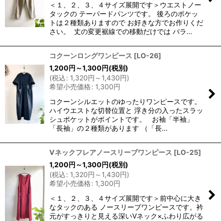
＜１、２、３、４サイズ展開です＞ウエストノー
タックの テーパードパンツです。 後ろのポケッ
トは２種類ありますので お好きな方でお作りくだ
さい。 丈の変更裾線での移動だけでは バラ…
コクーンロングワンピース
[
LO-26
]
1,200
円
～1,300
円
(税別)
(
税込
:
1,320
円
～1,430
円
)
希望小売価格
:
1,300
円
コクーンシルエットのゆったりワンピースです。
ハイウエストな切替位置と 浮き分の入ったスラッ
シュポケットがポイントです。 お袖「半袖」
「長袖」の２種類があります （「長…
Vネックフレアノースリーブワンピース
[
LO-25
]
1,200
円
～1,300
円
(税別)
(
税込
:
1,320
円
～1,430
円
)
希望小売価格
:
1,300
円
＜１、２、３、４サイズ展開です＞前中心に大き
なタックのある ノースリーブワンピースです。衿
元がすっきりと見える深いVネック×ふわり広がる