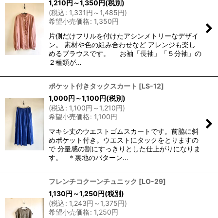
1,210
円
～1,350
円
(税別)
(
税込
:
1,331
円
～1,485
円
)
希望小売価格
:
1,350
円
片側だけフリルを付けたアシンメトリーなデザイ
ン。 素材や色の組み合わせなど アレンジも楽し
めるブラウスです。 お袖「長袖」「５分袖」の
２種類が…
ポケット付きタックスカート
[
LS-12
]
1,000
円
～1,100
円
(税別)
(
税込
:
1,100
円
～1,210
円
)
希望小売価格
:
1,100
円
マキシ丈のウエストゴムスカートです。前脇に斜
めポケット付き。ウエストにタックをとりますの
で 分量感の割にすっきりとした仕上がりになりま
す。 ＊裏地のパターン…
フレンチコクーンチュニック
[
LO-29
]
1,130
円
～1,250
円
(税別)
(
税込
:
1,243
円
～1,375
円
)
希望小売価格
:
1,250
円