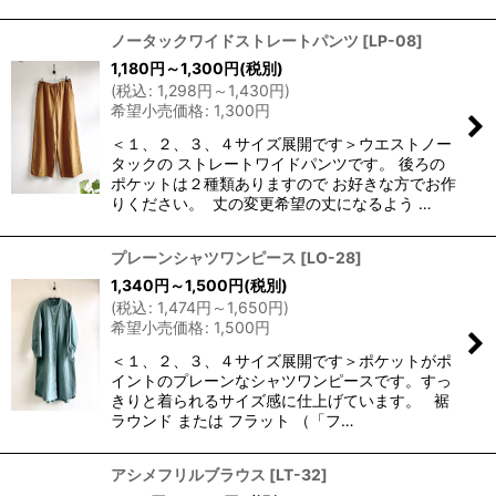
ノータックワイドストレートパンツ
[
LP-08
]
1,180
円
～1,300
円
(税別)
(
税込
:
1,298
円
～1,430
円
)
希望小売価格
:
1,300
円
＜１、２、３、４サイズ展開です＞ウエストノー
タックの ストレートワイドパンツです。 後ろの
ポケットは２種類ありますので お好きな方でお作
りください。 丈の変更希望の丈になるよう …
プレーンシャツワンピース
[
LO-28
]
1,340
円
～1,500
円
(税別)
(
税込
:
1,474
円
～1,650
円
)
希望小売価格
:
1,500
円
＜１、２、３、４サイズ展開です＞ポケットがポ
イントのプレーンなシャツワンピースです。すっ
きりと着られるサイズ感に仕上げています。 裾
ラウンド または フラット （「フ…
アシメフリルブラウス
[
LT-32
]