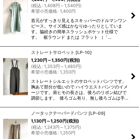
(
税込
:
1,408
円
～1,540
円
)
希望小売価格
:
1,400
円
首元がすっきり見えるスキッパーのドルマンワン
ピース。サイズ感はかなりゆったりとしていま
す。脇続きの簡単スラッシュポケット仕様で
す。 裾ラウンド または フラット （「…
ストレートサロペット
[
LP-10
]
1,230
円
～1,350
円
(税別)
(
税込
:
1,353
円
～1,485
円
)
希望小売価格
:
1,350
円
ストレートシルエットのサロペットパンツです。
胸あて部分が低いので ハイウエストパンツのイメ
ージです。肩ヒモの長さは、後ろのリボン結びで
調節します。 後ろゴム有り、無し後ろゴムは手…
ノータックテーパードパンツ
[
LP-09
]
1,130
円
～1,250
円
(税別)
(
税込
:
1,243
円
～1,375
円
)
希望小売価格
:
1,250
円