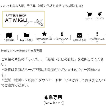
おしゃれな大人服、子供服、雑貨の型紙を 金沢よりお届けします
カート
ログイン
key word から選
パターンについ
その他のメニュ
ご利用案内
Itemから選ぶ
お問い合わせ
ぶ
て
ー
Home
>
New Items
>
布帛専用
ご希望の商品の「サイズ」、「縫製レシピの有無」を選択してくださ
い。
＊詳細は各商品ページ下部にも説明がございますのでご一読願いま
す。
＊型紙、縫製レシピ共に ダウンロードサービスは行っておりませんの
でご注意ください。
布帛専用
[
New Items
]