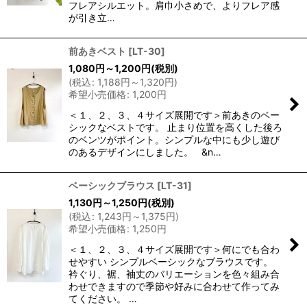
フレアシルエット。肩巾小さめで、よりフレア感
が引き立…
前あきベスト
[
LT-30
]
1,080
円
～1,200
円
(税別)
(
税込
:
1,188
円
～1,320
円
)
希望小売価格
:
1,200
円
＜１、２、３、４サイズ展開です＞前あきのベー
シックなベストです。 止まり位置を高くした後ろ
のベンツがポイント。シンプルな中にも少し遊び
のあるデザインにしました。 &n…
ベーシックブラウス
[
LT-31
]
1,130
円
～1,250
円
(税別)
(
税込
:
1,243
円
～1,375
円
)
希望小売価格
:
1,250
円
＜１、２、３、４サイズ展開です＞何にでも合わ
せやすい シンプルベーシックなブラウスです。
衿ぐり、裾、袖丈のバリエーションを色々組み合
わせできますので季節や好みに合わせて作ってみ
てください。 …