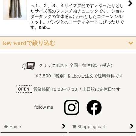
＜１、２、３、４サイズ展開です＞ゆったりとし
たサイズ感のフレンチ袖チュニックです。ショル
ダータックの立体感×ふわっとしたコクーンシル
エット。パンツとのコーディネートにぴったりで
す。&nb…
key wordで絞り込む
初心者さん向け
クリックポスト 全国一律 ¥185（税込）
大きいサイズ・小さいサイズ
￥3,500（税別）以上のご注文で送料無料です
布帛専用
営業時間 10:00~17:00 / 土日祝は定休日です
布帛・ニット地 兼用
follow me
ニット地専用
親子でお揃い
Home
Shopping cart