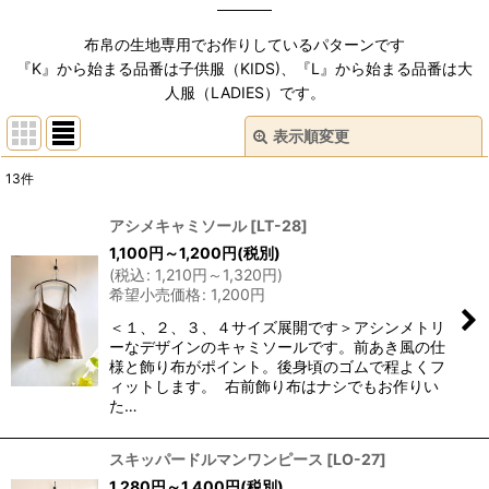
布帛の生地専用でお作りしているパターンです
『K』から始まる品番は子供服（KIDS)、『L』から始まる品番は大
人服（LADIES）です。
表示順変更
閉じる
13
件
表示数
:
アシメキャミソール
[
LT-28
]
1,100
円
～1,200
円
(税別)
並び順
:
(
税込
:
1,210
円
～1,320
円
)
希望小売価格
:
1,200
円
絞り込む
＜１、２、３、４サイズ展開です＞アシンメトリ
ーなデザインのキャミソールです。前あき風の仕
様と飾り布がポイント。後身頃のゴムで程よくフ
ィットします。 右前飾り布はナシでもお作りい
た…
スキッパードルマンワンピース
[
LO-27
]
1,280
円
～1,400
円
(税別)