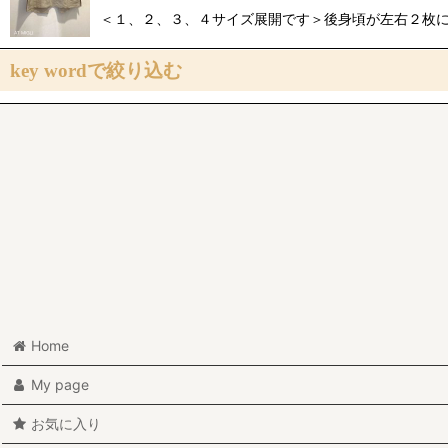
＜１、２、３、４サイズ展開です＞後身頃が左右２枚に
key wordで絞り込む
初心者さん向け
大きいサイズ・小さいサイズ
布帛専用
布帛・ニット地 兼用
ニット地専用
親子でお揃い
Home
My page
お気に入り