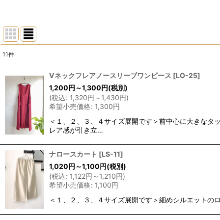
11
件
表示数
:
Vネックフレアノースリーブワンピース
[
LO-25
]
1,200
円
～1,300
円
(税別)
並び順
:
(
税込
:
1,320
円
～1,430
円
)
希望小売価格
:
1,300
円
＜１、２、３、４サイズ展開です＞前中心に大きなタッ
レア感が引き立…
ナロースカート
[
LS-11
]
1,020
円
～1,100
円
(税別)
(
税込
:
1,122
円
～1,210
円
)
希望小売価格
:
1,100
円
＜１、２、３、４サイズ展開です＞細めシルエットのロ