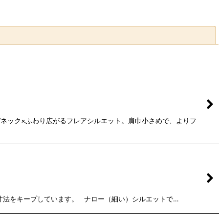
閉じる
Vネック×ふわり広がるフレアシルエット。肩巾小さめで、よりフ
寸法をキープしています。 ナロー（細い）シルエットで…