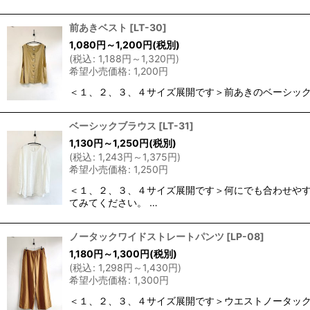
前あきベスト
[
LT-30
]
1,080
円
～1,200
円
(税別)
(
税込
:
1,188
円
～1,320
円
)
希望小売価格
:
1,200
円
＜１、２、３、４サイズ展開です＞前あきのベーシック
ベーシックブラウス
[
LT-31
]
1,130
円
～1,250
円
(税別)
(
税込
:
1,243
円
～1,375
円
)
希望小売価格
:
1,250
円
＜１、２、３、４サイズ展開です＞何にでも合わせやす
てみてください。 …
ノータックワイドストレートパンツ
[
LP-08
]
1,180
円
～1,300
円
(税別)
(
税込
:
1,298
円
～1,430
円
)
希望小売価格
:
1,300
円
＜１、２、３、４サイズ展開です＞ウエストノータック