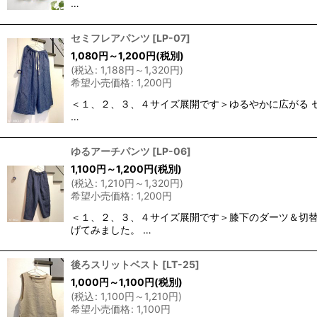
…
セミフレアパンツ
[
LP-07
]
1,080
円
～1,200
円
(税別)
(
税込
:
1,188
円
～1,320
円
)
希望小売価格
:
1,200
円
＜１、２、３、４サイズ展開です＞ゆるやかに広がる 
…
ゆるアーチパンツ
[
LP-06
]
1,100
円
～1,200
円
(税別)
(
税込
:
1,210
円
～1,320
円
)
希望小売価格
:
1,200
円
＜１、２、３、４サイズ展開です＞膝下のダーツ＆切替
げてみました。 …
後ろスリットベスト
[
LT-25
]
1,000
円
～1,100
円
(税別)
(
税込
:
1,100
円
～1,210
円
)
希望小売価格
:
1,100
円