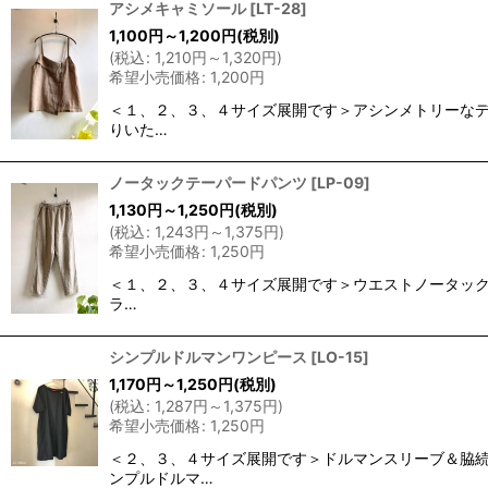
アシメキャミソール
[
LT-28
]
1,100
円
～1,200
円
(税別)
(
税込
:
1,210
円
～1,320
円
)
希望小売価格
:
1,200
円
＜１、２、３、４サイズ展開です＞アシンメトリーな
りいた…
ノータックテーパードパンツ
[
LP-09
]
1,130
円
～1,250
円
(税別)
(
税込
:
1,243
円
～1,375
円
)
希望小売価格
:
1,250
円
＜１、２、３、４サイズ展開です＞ウエストノータック
ラ…
シンプルドルマンワンピース
[
LO-15
]
1,170
円
～1,250
円
(税別)
(
税込
:
1,287
円
～1,375
円
)
希望小売価格
:
1,250
円
＜２、３、４サイズ展開です＞ドルマンスリーブ＆脇続
ンプルドルマ…