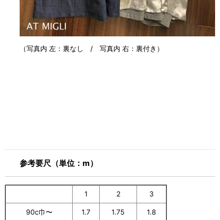
（写真内 左：裏なし / 写真内 右：裏付き）
参考要尺（単位：m）
1
2
3
90c巾〜
1.7
1.75
1.8