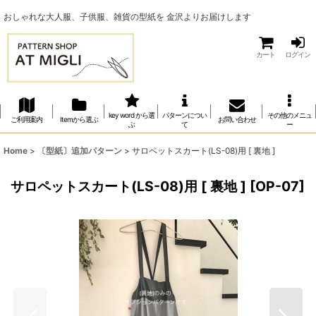
おしゃれな大人服、子供服、雑貨の型紙を 金沢よりお届けします
カート
ログイン
key word から選
パターンについ
その他のメニュ
ご利用案内
Itemから選ぶ
お問い合わせ
ぶ
て
ー
Home
>
〔型紙〕追加パターン
>
サロペットスカート(LS-08)用 [ 裏地 ]
サロペットスカート(LS-08)用 [ 裏地 ]
[
OP-07
]