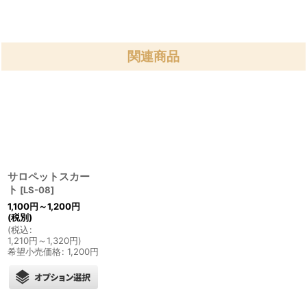
関連商品
サロペットスカー
ト
[
LS-08
]
1,100
円
～1,200
円
(税別)
(
税込
:
1,210
円
～1,320
円
)
希望小売価格
:
1,200
円