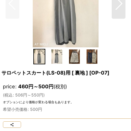
サロペットスカート(LS-08)用 [ 裏地 ]
[
OP-07
]
price
:
460
円
～500
円
(税別)
(
税込
:
506
円
～550
円
)
オプションにより価格が変わる場合もあります。
希望小売価格
:
500
円