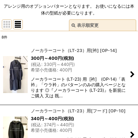
アレンジ用のオプションパターンとなります。 お使いになるには本
体の型紙が必要になります。
表示順変更
閉じる
8
件
表示数
:
ノーカラーコート（LT-23）用[衿]
[
OP-14
]
300
円
～400
円
(税別)
並び順
:
(
税込
:
330
円
～440
円
)
希望小売価格
:
400
円
絞り込む
ノーカラーコート (LT-23) 用 [衿] (OP-14)「表
衿」「ウラ衿」のパターンのみの購入ページとな
ります ◎『ノーカラーコート (LT-23)』を新規に
ご購入 又は 既…
ノーカラーコート（LT-23）用[フード]
[
OP-10
]
340
円
～400
円
(税別)
(
税込
:
374
円
～440
円
)
希望小売価格
:
400
円