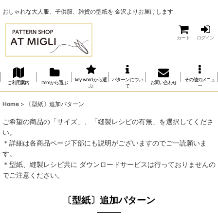
おしゃれな大人服、子供服、雑貨の型紙を 金沢よりお届けします
カート
ログイン
key word から選
パターンについ
その他のメニュ
ご利用案内
Itemから選ぶ
お問い合わせ
ぶ
て
ー
Home
>
〔型紙〕追加パターン
ご希望の商品の「サイズ」、「縫製レシピの有無」を選択してくださ
い。
＊詳細は各商品ページ下部にも説明がございますのでご一読願いま
す。
＊型紙、縫製レシピ共に ダウンロードサービスは行っておりませんの
でご注意ください。
〔型紙〕追加パターン