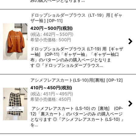
みの購入ページとなります…
ドロップショルダーブラウス（LT-19）用 [ ギャ
ザー袖 ]
[
OP-11
]
420
円
～500
円
(税別)
(
税込
:
462
円
～550
円
)
希望小売価格
:
500
円
ドロップショルダーブラウス (LT-19) 用 [ギャザ
ー袖] (OP-11)「ギャザー袖」「ギャザー袖口
布」のパターンのみの購入ページとなりま
す ◎『ドロップショルダーブラウス…
アシメフレアスカート(LS-10)用[裏地]
[
OP-12
]
410
円
～450
円
(税別)
(
税込
:
451
円
～495
円
)
希望小売価格
:
450
円
アシメフレアスカート (LS-10) の [裏地] (OP-
12)「裏スカート」のパターンのみ の購入ページ
となります ◎『アシメフレアスカート (LS-10) 』
を…