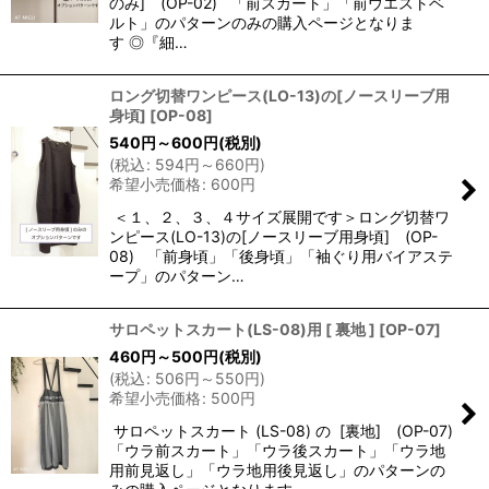
のみ] (OP-02) 「前スカート」「前ウエストベ
ルト」のパターンのみの購入ページとなりま
す ◎『細…
ロング切替ワンピース(LO-13)の[ノースリーブ用
身頃]
[
OP-08
]
540
円
～600
円
(税別)
(
税込
:
594
円
～660
円
)
希望小売価格
:
600
円
＜１、２、３、４サイズ展開です＞ロング切替ワ
ンピース(LO-13)の[ノースリーブ用身頃] (OP-
08) 「前身頃」「後身頃」「袖ぐり用バイアステ
ープ」のパターン…
サロペットスカート(LS-08)用 [ 裏地 ]
[
OP-07
]
460
円
～500
円
(税別)
(
税込
:
506
円
～550
円
)
希望小売価格
:
500
円
サロペットスカート (LS-08) の [裏地] (OP-07)
「ウラ前スカート」「ウラ後スカート」「ウラ地
用前見返し」「ウラ地用後見返し」のパターンの