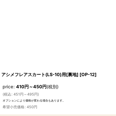
アシメフレアスカート(LS-10)用[裏地]
[
OP-12
]
price
:
410
円
～450
円
(税別)
(
税込
:
451
円
～495
円
)
オプションにより価格が変わる場合もあります。
希望小売価格
:
450
円