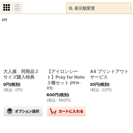
表示順変更
閉じる
4
件
表示数
:
並び順
:
絞り込む
大人服 同商品２
【アイロンシー
A4 プリントアウト
サイズ購入特典
ト】Pray for Noto
サービス
３種セット
[
PFN-
0
円
(税別)
20
円
(税別)
01
]
(
税込
:
0
円
)
(
税込
:
22
円
)
600
円
(税別)
(
税込
:
660
円
)