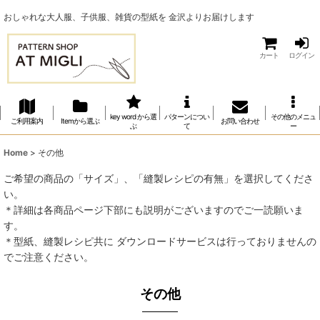
おしゃれな大人服、子供服、雑貨の型紙を 金沢よりお届けします
カート
ログイン
key word から選
パターンについ
その他のメニュ
ご利用案内
Itemから選ぶ
お問い合わせ
ぶ
て
ー
Home
>
その他
ご希望の商品の「サイズ」、「縫製レシピの有無」を選択してくださ
い。
＊詳細は各商品ページ下部にも説明がございますのでご一読願いま
す。
＊型紙、縫製レシピ共に ダウンロードサービスは行っておりませんの
でご注意ください。
その他